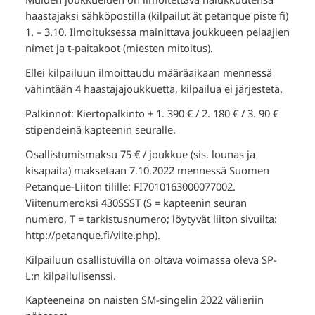
haastajaksi sähköpostilla (kilpailut ät petanque piste fi)
1. – 3.10. Ilmoituksessa mainittava joukkueen pelaajien
nimet ja t-paitakoot (miesten mitoitus).
Ellei kilpailuun ilmoittaudu määräaikaan mennessä
vähintään 4 haastajajoukkuetta, kilpailua ei järjestetä.
Palkinnot: Kiertopalkinto + 1. 390 € / 2. 180 € / 3. 90 €
stipendeinä kapteenin seuralle.
Osallistumismaksu 75 € / joukkue (sis. lounas ja
kisapaita) maksetaan 7.10.2022 mennessä Suomen
Petanque-Liiton tilille: FI7010163000077002.
Viitenumeroksi 430SSST (S = kapteenin seuran
numero, T = tarkistusnumero; löytyvät liiton sivuilta:
http://petanque.fi/viite.php).
Kilpailuun osallistuvilla on oltava voimassa oleva SP-
L:n kilpailulisenssi.
Kapteeneina on naisten SM-singelin 2022 välieriin