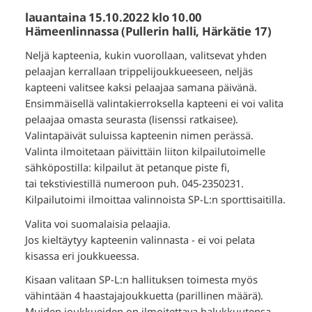
lauantaina 15.10.2022 klo 10.00
Hämeenlinnassa (Pullerin halli, Härkätie 17)
Neljä kapteenia, kukin vuorollaan, valitsevat yhden
pelaajan kerrallaan trippelijoukkueeseen, neljäs
kapteeni valitsee kaksi pelaajaa samana päivänä.
Ensimmäisellä valintakierroksella kapteeni ei voi valita
pelaajaa omasta seurasta (lisenssi ratkaisee).
Valintapäivät suluissa kapteenin nimen perässä.
Valinta ilmoitetaan päivittäin liiton kilpailutoimelle
sähköpostilla: kilpailut ät petanque piste fi,
tai tekstiviestillä numeroon puh. 045-2350231.
Kilpailutoimi ilmoittaa valinnoista SP-L:n sporttisaitilla.
Valita voi suomalaisia pelaajia.
Jos kieltäytyy kapteenin valinnasta - ei voi pelata
kisassa eri joukkueessa.
Kisaan valitaan SP-L:n hallituksen toimesta myös
vähintään 4 haastajajoukkuetta (parillinen määrä).
Muiden joukkueiden on ilmoitettava halukkuutensa