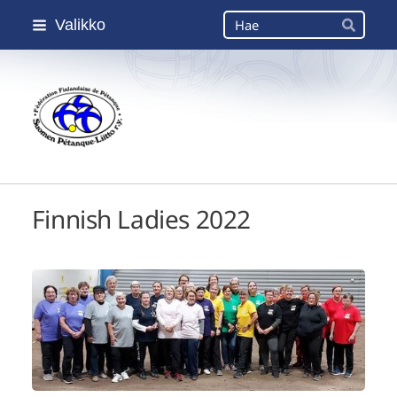
Siirry
Haku
Valikko
sivun
Hae
sisältöön
Suomen Petanque-Liitto
Finnish Ladies 2022