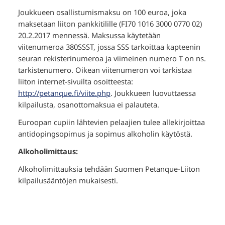
Joukkueen osallistumismaksu on 100 euroa, joka
maksetaan liiton pankkitilille (FI70 1016 3000 0770 02)
20.2.2017 mennessä. Maksussa käytetään
viitenumeroa 380SSST, jossa SSS tarkoittaa kapteenin
seuran rekisterinumeroa ja viimeinen numero T on ns.
tarkistenumero. Oikean viitenumeron voi tarkistaa
liiton internet-sivuilta osoitteesta:
http://petanque.fi/viite.php
. Joukkueen luovuttaessa
kilpailusta, osanottomaksua ei palauteta.
Euroopan cupiin lähtevien pelaajien tulee allekirjoittaa
antidopingsopimus ja sopimus alkoholin käytöstä.
Alkoholimittaus:
Alkoholimittauksia tehdään Suomen Petanque-Liiton
kilpailusääntöjen mukaisesti.