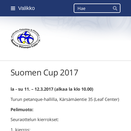
Siirry
Haku
Valikko
sivun
Hae
sisältöön
Suomen Petanque-Liitto
Suomen Cup 2017
la - su 11. – 12.3.2017 (alkaa la klo 10.00)
Turun petanque-hallilla, Kärsämäentie 35 (Leaf Center)
Pelimuoto:
Seuraottelun kierrokset:
1. kierros: