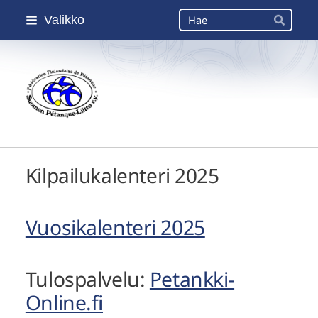
Siirry
Haku
Valikko
sivun
Hae
sisältöön
Suomen Petanque-Liitto
Kilpailukalenteri 2025
Vuosikalenteri 2025
Tulospalvelu:
Petankki-
Online.fi