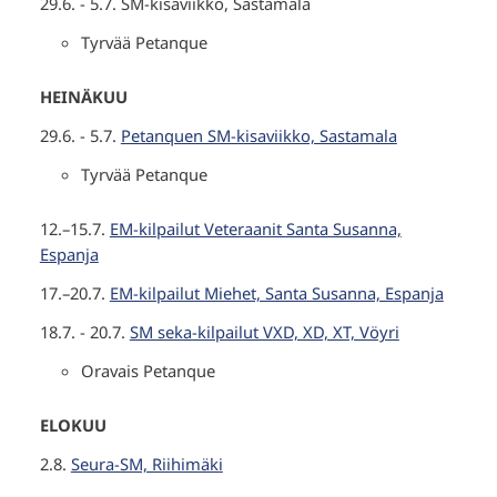
29.6. - 5.7. SM-kisaviikko, Sastamala
Tyrvää Petanque
HEINÄKUU
29.6. - 5.7.
Petanquen SM-kisaviikko, Sastamala
Tyrvää Petanque
12.–15.7.
EM-kilpailut Veteraanit Santa Susanna,
Espanja
17.–20.7.
EM-kilpailut Miehet, Santa Susanna, Espanja
18.7. - 20.7.
SM seka-kilpailut VXD, XD, XT, Vöyri
Oravais Petanque
ELOKUU
2.8.
Seura-SM, Riihimäki