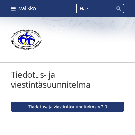
Siirry
Haku
Valikko
sivun
Hae
sisältöön
Suomen Petanque-Liitto
Tiedotus- ja
viestintäsuunnitelma
Tiedotus- ja viestintäsuunnitelma v.2.0