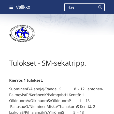
Siirry
Haku
Valikko
sivun
Hae
sisältöön
Suomen Petanque-Liitto
Tulokset - SM-sekatripp.
Kierros 1 tulokset.
SuominenE/AlanojaJ/RandellK 8 - 12 Lehtonen-
PalmqvistP/KeränenK/PalmqvistH Kenttä: 1
OlkinuoraA/OlkinuoraS/OlkinuoraP 1 - 13
RaitasuoO/NieminenMiska/ThanakornS Kenttä: 2
JaakolaS/PihlajamäkiY/YlirönniS 5 - 13