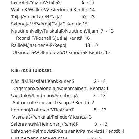
LeinoE-L/YliahoV/TaljaS 6 - 13
WallinK/WallinP/VesterlundR Kenttä: 14
TaljaJ/VirrankareH/TaljaI 10 - 13
SalonojaM/RyömäJ/TaljaC Kenttä: 15
NuutinenNelly/TuiskulaR/NuutinenViljami 7 - 13
RosnellT/RosnellK/JutilaJ Kenttä: 16
RailioM/JaatinenV-P/RepoJ 13 - 0
OlkinuoraA/OlkinuoraS/OlkinuoraP Kenttä: 17
Kierros 3 tulokset.
NäsiläM/NäsiläH/KankkunenS 12 - 13
KrigsmanS/SalonojaJ/KolehmainenL Kenttä: 1
UusitaloS/LindmanS/StenbergA 7 - 13
AnttonenP/FoussierT/SeppäP Kenttä: 2
LohmanJ/LohmanP/EkströmT 8 - 13
VaaralaS/PahkalaJ/PelletierY Kenttä: 3
SalonrantaM/HeinonenJ/RämöR 3 - 13
Lehtonen-PalmqvistP/KeränenK/PalmqvistH Kenttä: 4
UusioA/SappinenV/PuntaV 13 - 5