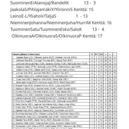
SuominenE/AlanojaJ/RandellK 13 - 3
JaakolaS/PihlajamäkiY/YlirönniS Kenttä: 15
LeinoE-L/YliahoV/TaljaS 1 - 13
NieminenJohanna/NieminenJuha/HurriM Kenttä: 16
TuominenSatu/TuominenEsko/SaloK 13 - 4
OlkinuoraA/OlkinuoraS/OlkinuoraP Kenttä: 17