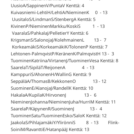
UusioA/SappinenV/PuntaV Kenttä: 4
Kuivasniemi-LehtiH/LehtiA/NieminenK 0 - 13
UusitaloS/LindmanS/StenbergA Kenttä: 5
KivinenP/NieminenMarkku/KoskiS 1 - 13
VaaralaS/PahkalaJ/PelletierY Kenttä: 6
KrigsmanS/SalonojaJ/KolehmainenL 13 - 7
KorkeamäkiS/KorkeamäkiK/TolonenP Kenttä: 7
Lehtonen-PalmqvistP/KeränenK/PalmqvistH 13 - 3
TuominenKatriina/VirtanenJ/TuominenVesa Kenttä: 8
SaarelaT/SipiläT/ReijonenA 4 - 13
KamppuriS/AhonenH/WallinG Kenttä: 9
SeppäläA/ThomasB/KekkonenO 13 - 12
SuominenE/AlanojaJ/RandellK Kenttä: 10
HakalaA/KupilaK/HirvonenJ 13 - 6
NieminenJohanna/NieminenJuha/HurriM Kenttä: 11
SaarelaP/KäpynenR/SuominenJ 13 - 4
TuominenSatu/TuominenEsko/SaloK Kenttä: 12
JaakolaS/PihlajamäkiY/YlirönniS 8 - 13 Flink-
SoiniM/RavanttiE/HatanpääJ Kenttä: 13