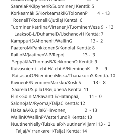
SaarelaP/KäpynenR/SuominenJ Kenttä: 5
KorkeamäkiS/KorkeamäkiK/TolonenP 4 - 13
RosnellT/RosnellK/JutilaJ Kenttä: 6
TuominenKatriina/VirtanenJ/TuominenVesa 9 - 13
LaaksoE-L/DuhamelD/UschanovH Kenttä: 7
KamppuriS/AhonenH/WallinG 13 - 2
PaateroM/PankkonenS/KonolaI Kenttä: 8
RailioM/JaatinenV-P/RepoJ 13 - 3
SeppäläA/ThomasB/KekkonenO Kenttä: 9
Kuivasniemi-LehtiH/LehtiA/NieminenK 8 - 9
RaitasuoO/NieminenMiska/ThanakornS Kenttä: 10
KivinenP/NieminenMarkku/KoskiS 13 - 8
SaarelaT/SipiläT/ReijonenA Kenttä: 11
Flink-SoiniM/RavanttiE/HatanpääJ 11 - 0
SalonojaM/RyömäJ/TaljaC Kenttä: 12
HakalaA/KupilaK/HirvonenJ 2 - 13
WallinK/WallinP/VesterlundR Kenttä: 13
NuutinenNelly/TuiskulaR/NuutinenViljami 13 - 2
TaljaJ/VirrankareH/TaljaI Kenttä: 14