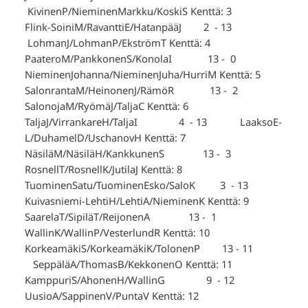
KivinenP/NieminenMarkku/KoskiS Kenttä: 3
Flink-SoiniM/RavanttiE/HatanpääJ 2 - 13
LohmanJ/LohmanP/EkströmT Kenttä: 4
PaateroM/PankkonenS/KonolaI 13 - 0
NieminenJohanna/NieminenJuha/HurriM Kenttä: 5
SalonrantaM/HeinonenJ/RämöR 13 - 2
SalonojaM/RyömäJ/TaljaC Kenttä: 6
TaljaJ/VirrankareH/TaljaI 4 - 13 LaaksoE-
L/DuhamelD/UschanovH Kenttä: 7
NäsiläM/NäsiläH/KankkunenS 13 - 3
RosnellT/RosnellK/JutilaJ Kenttä: 8
TuominenSatu/TuominenEsko/SaloK 3 - 13
Kuivasniemi-LehtiH/LehtiA/NieminenK Kenttä: 9
SaarelaT/SipiläT/ReijonenA 13 - 1
WallinK/WallinP/VesterlundR Kenttä: 10
KorkeamäkiS/KorkeamäkiK/TolonenP 13 - 11
SeppäläA/ThomasB/KekkonenO Kenttä: 11
KamppuriS/AhonenH/WallinG 9 - 12
UusioA/SappinenV/PuntaV Kenttä: 12