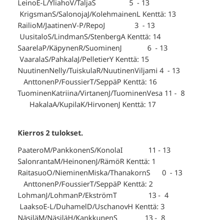
LeinoE-L/YliahoV/TaljaS 5 - 13
KrigsmanS/SalonojaJ/KolehmainenL Kenttä: 13
RailioM/JaatinenV-P/RepoJ 3 - 13
UusitaloS/LindmanS/StenbergA Kenttä: 14
SaarelaP/KäpynenR/SuominenJ 6 - 13
VaaralaS/PahkalaJ/PelletierY Kenttä: 15
NuutinenNelly/TuiskulaR/NuutinenViljami 4 - 13
AnttonenP/FoussierT/SeppäP Kenttä: 16
TuominenKatriina/VirtanenJ/TuominenVesa 11 - 8
HakalaA/KupilaK/HirvonenJ Kenttä: 17
Kierros 2 tulokset.
PaateroM/PankkonenS/KonolaI 11 - 13
SalonrantaM/HeinonenJ/RämöR Kenttä: 1
RaitasuoO/NieminenMiska/ThanakornS 0 - 13
AnttonenP/FoussierT/SeppäP Kenttä: 2
LohmanJ/LohmanP/EkströmT 13 - 4
LaaksoE-L/DuhamelD/UschanovH Kenttä: 3
NäsiläM/NäsiläH/KankkunenS 13 - 8