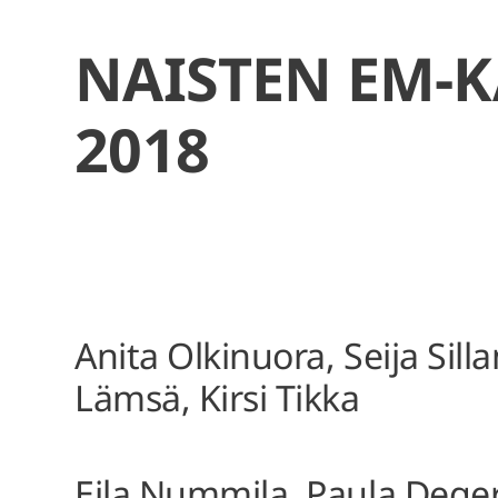
NAISTEN EM-
2018
Anita Olkinuora, Seija Sill
Lämsä, Kirsi Tikka
Eila Nummila, Paula Deger