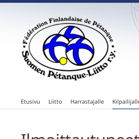
Siirry
sivun
sisältöön
Suomen Petanque-Liitto
Etusivu
Liitto
Harrastajalle
Kilpailijall