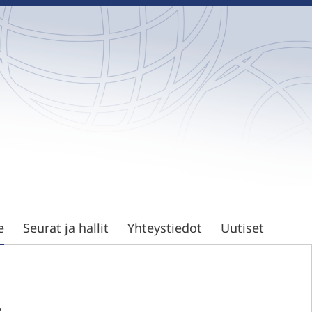
e
Seurat ja hallit
Yhteystiedot
Uutiset