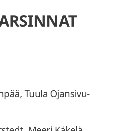
KARSINNAT
anpää, Tuula Ojansivu-
stedt, Meeri Käkelä,