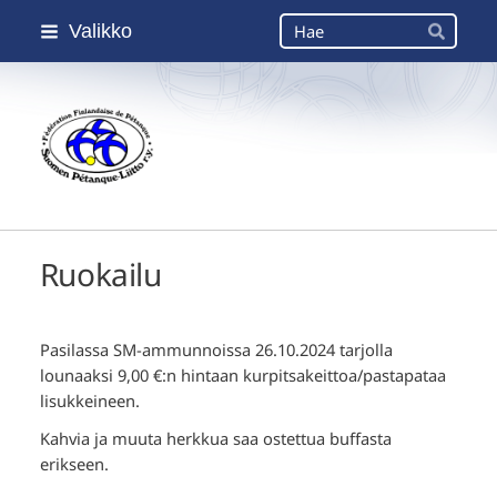
Siirry
Haku
Valikko
sivun
Hae
sisältöön
Suomen Petanque-Liitto
Ruokailu
Pasilassa SM-ammunnoissa 26.10.2024 tarjolla
lounaaksi 9,00 €:n hintaan kurpitsakeittoa/pastapataa
lisukkeineen.
Kahvia ja muuta herkkua saa ostettua buffasta
erikseen.