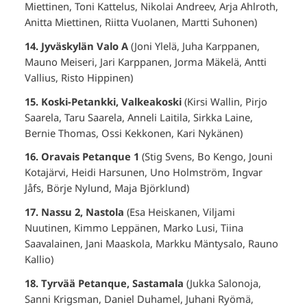
Miettinen, Toni Kattelus, Nikolai Andreev, Arja Ahlroth,
Anitta Miettinen, Riitta Vuolanen, Martti Suhonen)
14. Jyväskylän Valo A
(Joni Ylelä, Juha Karppanen,
Mauno Meiseri, Jari Karppanen, Jorma Mäkelä, Antti
Vallius, Risto Hippinen)
15. Koski-Petankki, Valkeakoski
(Kirsi Wallin, Pirjo
Saarela, Taru Saarela, Anneli Laitila, Sirkka Laine,
Bernie Thomas, Ossi Kekkonen, Kari Nykänen)
16. Oravais Petanque 1
(Stig Svens, Bo Kengo, Jouni
Kotajärvi, Heidi Harsunen, Uno Holmström, Ingvar
Jåfs, Börje Nylund, Maja Björklund)
17. Nassu 2, Nastola
(Esa Heiskanen, Viljami
Nuutinen, Kimmo Leppänen, Marko Lusi, Tiina
Saavalainen, Jani Maaskola, Markku Mäntysalo, Rauno
Kallio)
18. Tyrvää Petanque, Sastamala
(Jukka Salonoja,
Sanni Krigsman, Daniel Duhamel, Juhani Ryömä,