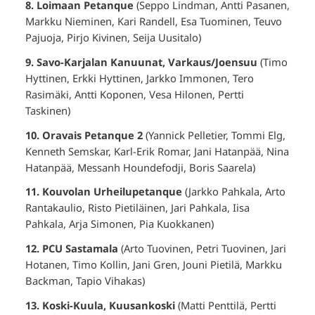
8. Loimaan Petanque
(Seppo Lindman, Antti Pasanen,
Markku Nieminen, Kari Randell, Esa Tuominen, Teuvo
Pajuoja, Pirjo Kivinen, Seija Uusitalo)
9. Savo-Karjalan Kanuunat, Varkaus/Joensuu
(Timo
Hyttinen, Erkki Hyttinen, Jarkko Immonen, Tero
Rasimäki, Antti Koponen, Vesa Hilonen, Pertti
Taskinen)
10. Oravais Petanque 2
(Yannick Pelletier, Tommi Elg,
Kenneth Semskar, Karl-Erik Romar, Jani Hatanpää, Nina
Hatanpää, Messanh Houndefodji, Boris Saarela)
11. Kouvolan Urheilupetanque
(Jarkko Pahkala, Arto
Rantakaulio, Risto Pietiläinen, Jari Pahkala, Iisa
Pahkala, Arja Simonen, Pia Kuokkanen)
12. PCU Sastamala
(Arto Tuovinen, Petri Tuovinen, Jari
Hotanen, Timo Kollin, Jani Gren, Jouni Pietilä, Markku
Backman, Tapio Vihakas)
13. Koski-Kuula, Kuusankoski
(Matti Penttilä, Pertti