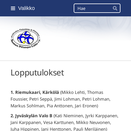
Siirry
Haku
Valikko
sivun
Hae
sisältöön
Suomen Petanque-Liitto
Lopputulokset
1. Riemukaari, Kärkölä
(Mikko Lehti, Thomas
Foussier, Petri Seppä, Jimi Lohman, Petri Lohman,
Markus Sohlman, Pia Anttonen, Jari Eronen)
2. Jyväskylän Valo B
(Kati Nieminen, Jyrki Karppanen,
Jani Karppanen, Vesa Karttunen, Mikko Neuvonen,
Juha Hippinen, Jani Henttonen, Pauli Meriläinen)