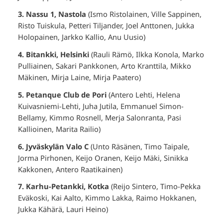
3. Nassu 1, Nastola
(Ismo Ristolainen, Ville Sappinen,
Risto Tuiskula, Petteri Tiljander, Joel Anttonen, Jukka
Holopainen, Jarkko Kallio, Anu Uusio)
4. Bitankki, Helsinki
(Rauli Rämö, Ilkka Konola, Marko
Pulliainen, Sakari Pankkonen, Arto Kranttila, Mikko
Mäkinen, Mirja Laine, Mirja Paatero)
5. Petanque Club de Pori
(Antero Lehti, Helena
Kuivasniemi-Lehti, Juha Jutila, Emmanuel Simon-
Bellamy, Kimmo Rosnell, Merja Salonranta, Pasi
Kallioinen, Marita Railio)
6. Jyväskylän Valo C
(Unto Räsänen, Timo Taipale,
Jorma Pirhonen, Keijo Oranen, Keijo Mäki, Sinikka
Kakkonen, Antero Raatikainen)
7. Karhu-Petankki, Kotka
(Reijo Sintero, Timo-Pekka
Eväkoski, Kai Aalto, Kimmo Lakka, Raimo Hokkanen,
Jukka Kähärä, Lauri Heino)