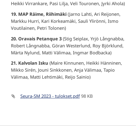
Heikki Virrankare, Pasi Lilja, Veli Touronen, Jyrki Ahola)
19. MAP Räime, Riihimäki
(Jarno Lahti, Ari Reijonen,
Markku Hurri, Kari Korkeamäki, Sauli Ylirönni, Ismo
Voutilainen, Petri Tolonen)
20. Oravais Petanque 3
(Stig Seiplax, Yrjö Långnabba,
Robert Långnabba, Göran Westerlund, Roy Björklund,
Märta Nylund, Matti Välimaa, Ingmar Bodbacka)
21. Kalvolan Isku
(Maire Kinnunen, Heikki Hänninen,
Mikko Sirén, Jouni Sinkkonen, Anja Välimaa, Tapio
Välimaa, Matti Lehtimäki, Reijo Sainio)
Seura-SM 2023 - tulokset.pdf
98 KB