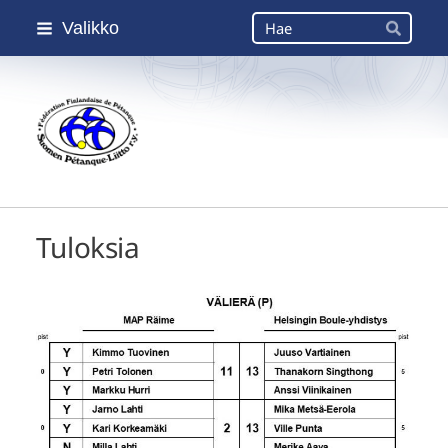
Siirry
Haku
Valikko
sivun
Hae
sisältöön
Suomen Petanque-Liitto
Tuloksia