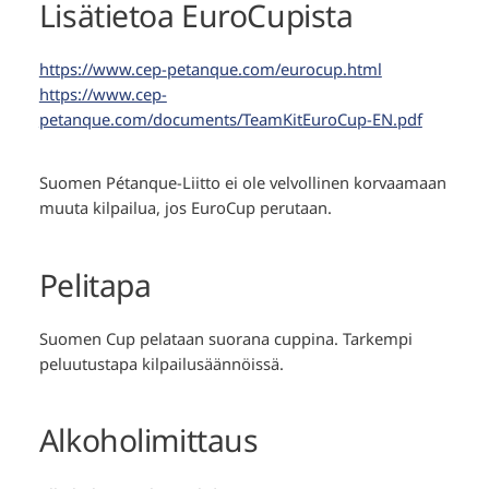
Lisätietoa EuroCupista
https://www.cep-petanque.com/eurocup.html
https://www.cep-
petanque.com/documents/TeamKitEuroCup-EN.pdf
Suomen Pétanque-Liitto ei ole velvollinen korvaamaan
muuta kilpailua, jos EuroCup perutaan.
Pelitapa
Suomen Cup pelataan suorana cuppina. Tarkempi
peluutustapa kilpailusäännöissä.
Alkoholimittaus