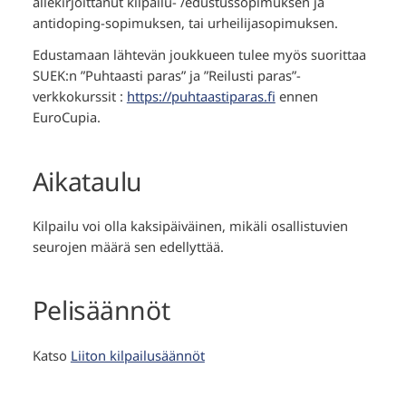
allekirjoittanut kilpailu- /edustussopimuksen ja
antidoping-sopimuksen, tai urheilijasopimuksen.
Edustamaan lähtevän joukkueen tulee myös suorittaa
SUEK:n ”Puhtaasti paras” ja ”Reilusti paras”-
verkkokurssit :
https://puhtaastiparas.fi
ennen
EuroCupia.
Aikataulu
Kilpailu voi olla kaksipäiväinen, mikäli osallistuvien
seurojen määrä sen edellyttää.
Pelisäännöt
Katso
Liiton kilpailusäännöt