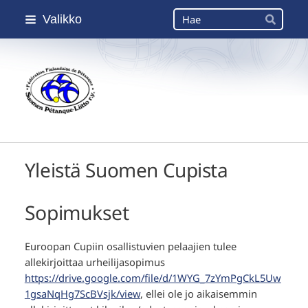
Siirry
Haku
Valikko
sivun
Hae
sisältöön
Suomen Petanque-Liitto
Yleistä Suomen Cupista
Sopimukset
Euroopan Cupiin osallistuvien pelaajien tulee
allekirjoittaa urheilijasopimus
https://drive.google.com/file/d/1WYG_7zYmPgCkL5Uw
1gsaNqHg7ScBVsjk/view
, ellei ole jo aikaisemmin