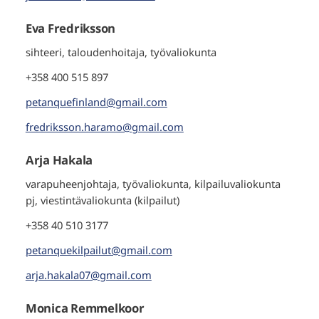
Eva Fredriksson
sihteeri, taloudenhoitaja, työvaliokunta
+358 400 515 897
petanquefinland@gmail.com
fredriksson.haramo@gmail.com
Arja Hakala
varapuheenjohtaja, työvaliokunta, kilpailuvaliokunta
pj, viestintävaliokunta (kilpailut)
+358 40 510 3177
petanquekilpailut@gmail.com
arja.hakala07@gmail.com
Monica Remmelkoor