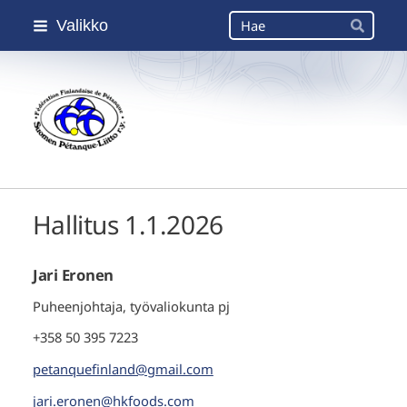
Siirry
Haku
Valikko
sivun
Hae
sisältöön
Suomen Petanque-Liitto
Hallitus 1.1.2026
Jari Eronen
Puheenjohtaja, työvaliokunta pj
+358 50 395 7223
petanquefinland@gmail.com
jari.eronen@hkfoods.com