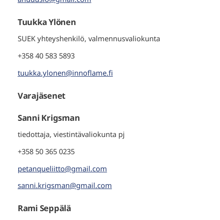
Tuukka Ylönen
SUEK yhteyshenkilö, valmennusvaliokunta
+358 40 583 5893
tuukka.ylonen@innoflame.fi
Varajäsenet
Sanni Krigsman
tiedottaja, viestintävaliokunta pj
+358 50 365 0235
petanqueliitto@gmail.com
sanni.krigsman@gmail.com
Rami Seppälä