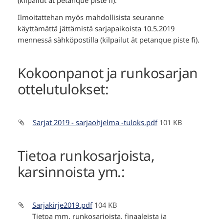
Ilmoitattehan myös mahdollisista seuranne
käyttämättä jättämistä sarjapaikoista 10.5.2019
mennessä sähköpostilla (kilpailut ät petanque piste fi).
Kokoonpanot ja runkosarjan
ottelutulokset:
Sarjat 2019 - sarjaohjelma -tuloks.pdf
101 KB
Tietoa runkosarjoista,
karsinnoista ym.:
Sarjakirje2019.pdf
104 KB
Tietoa mm. runkosarjoista, finaaleista ja