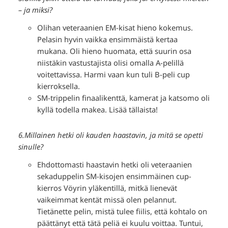
– ja miksi?
Olihan veteraanien EM-kisat hieno kokemus.
Pelasin hyvin vaikka ensimmäistä kertaa
mukana. Oli hieno huomata, että suurin osa
niistäkin vastustajista olisi omalla A-pelillä
voitettavissa. Harmi vaan kun tuli B-peli cup
kierroksella.
SM-trippelin finaalikenttä, kamerat ja katsomo oli
kyllä todella makea. Lisää tällaista!
6.Millainen hetki oli kauden haastavin, ja mitä se opetti
sinulle?
Ehdottomasti haastavin hetki oli veteraanien
sekaduppelin SM-kisojen ensimmäinen cup-
kierros Vöyrin yläkentillä, mitkä lienevät
vaikeimmat kentät missä olen pelannut.
Tietänette pelin, mistä tulee fiilis, että kohtalo on
päättänyt että tätä peliä ei kuulu voittaa. Tuntui,