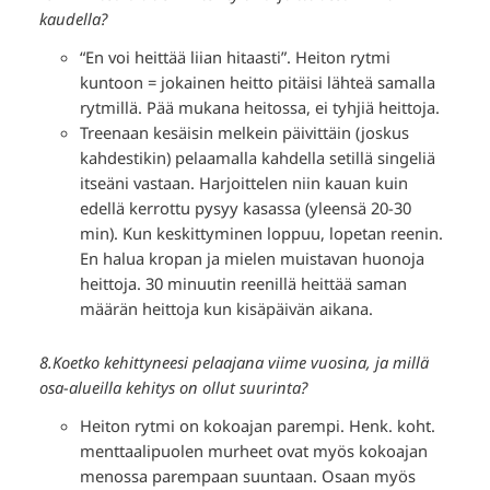
kaudella?
“En voi heittää liian hitaasti”. Heiton rytmi
kuntoon = jokainen heitto pitäisi lähteä samalla
rytmillä. Pää mukana heitossa, ei tyhjiä heittoja.
Treenaan kesäisin melkein päivittäin (joskus
kahdestikin) pelaamalla kahdella setillä singeliä
itseäni vastaan. Harjoittelen niin kauan kuin
edellä kerrottu pysyy kasassa (yleensä 20-30
min). Kun keskittyminen loppuu, lopetan reenin.
En halua kropan ja mielen muistavan huonoja
heittoja. 30 minuutin reenillä heittää saman
määrän heittoja kun kisäpäivän aikana.
8.Koetko kehittyneesi pelaajana viime vuosina, ja millä
osa-alueilla kehitys on ollut suurinta?
Heiton rytmi on kokoajan parempi. Henk. koht.
menttaalipuolen murheet ovat myös kokoajan
menossa parempaan suuntaan. Osaan myös