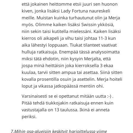
että jokainen heittomme etsii juuri sen huonon
kiven, jonka lisäksi Lady Fortuna naureskeli
meille. Muistan kuinka turhautunut olin ja Merja
myös. Olimme kaiken lisäksi Swissin ykkösiä,
niin sekin taisi kutitella mielessäni. Kaiken lisäksi
kierros oli aikapeli ja vihu taisi johtaa 11-3 kun
aika lähestyi loppuaan. Tiukat tilanteet vaativat
hulluja ratkaisuja. Enempää tässä analysoimatta
miksi tätä ehdotin, niin kysyin Merjalta, että
jospa minä heittäisin joka kierroksella 3 ekaa
kuulaa, tarvii sitten ampua tai asettaa. Siinä sitten
kovalla prosentilla osuin ja asettelin. Merja hoiteli
loput ja vikassa jatkopäässä mentiin ohi.
Varsinaisesti se ei opettanut mitään uutta :-) .
Pitää tehdä tiukkojakin ratkaisuja ennen kuin
vastustajalla on 13 taulussa. Ikinä ei anneta
periksi.
7.Mihin osa-alueisiin keskityit harjoittelussa viime