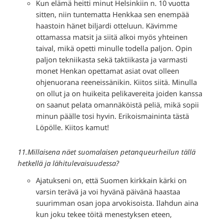
Kun elämä heitti minut Helsinkiin n. 10 vuotta
sitten, niin tuntematta Henkkaa sen enempää
haastoin hänet biljardi otteluun. Kävimme
ottamassa matsit ja siitä alkoi myös yhteinen
taival, mikä opetti minulle todella paljon. Opin
paljon tekniikasta sekä taktiikasta ja varmasti
monet Henkan opettamat asiat ovat olleen
ohjenuorana reeneissänikin. Kiitos siitä. Minulla
on ollut ja on huikeita pelikavereita joiden kanssa
on saanut pelata omannäköistä peliä, mikä sopii
minun päälle tosi hyvin. Erikoismaininta tästä
Löpölle. Kiitos kamut!
11.Millaisena näet suomalaisen petanqueurheilun tällä
hetkellä ja lähitulevaisuudessa?
Ajatukseni on, että Suomen kirkkain kärki on
varsin terävä ja voi hyvänä päivänä haastaa
suurimman osan jopa arvokisoista. Ilahdun aina
kun joku tekee töitä menestyksen eteen,