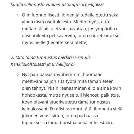
kuulla valinnasta vuoden petanqueurheilijaksi?
Olin luonnollisesti iloinen ja todella otettu sekä
ylpeä tästä osoituksesta. Mietin myös, että
mitään tällaista ei voi saavuttaa, jos ympärillä ei
olisi huikeita pelikavereita, joten suuret kiitokset
myös heille (tiedätte ketä olette).
2. Mitä tämä tunnustus merkitsee sinulle
henkilökohtaisesti ja urheilijana?
Nyt pari päivää myöhemmin, huomaan
miettiväni paljon sitä työtä mitä tämän eteen
olen tehnyt. Yksin reenaaminen ei ole aina kovin
hohdokasta, mutta nyt se tuli hienosti palkittua.
Koen olevani etuoikeutettu tämä tunnustus
kainalossani. En olisi uskonut tätä tilannetta vielä
jokunen vuosi sitten, joten parhaassa
tapauksessa tämä buustaa peliä entisestään.