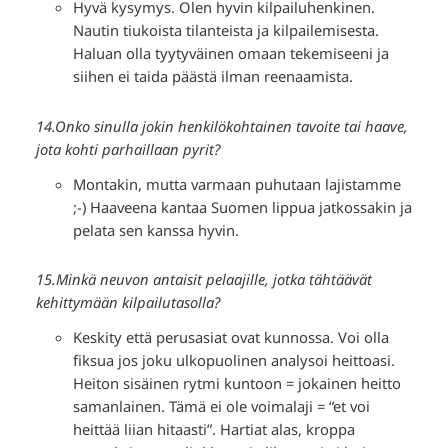
Hyvä kysymys. Olen hyvin kilpailuhenkinen.
Nautin tiukoista tilanteista ja kilpailemisesta.
Haluan olla tyytyväinen omaan tekemiseeni ja
siihen ei taida päästä ilman reenaamista.
14.Onko sinulla jokin henkilökohtainen tavoite tai haave,
jota kohti parhaillaan pyrit?
Montakin, mutta varmaan puhutaan lajistamme
;-) Haaveena kantaa Suomen lippua jatkossakin ja
pelata sen kanssa hyvin.
15.Minkä neuvon antaisit pelaajille, jotka tähtäävät
kehittymään kilpailutasolla?
Keskity että perusasiat ovat kunnossa. Voi olla
fiksua jos joku ulkopuolinen analysoi heittoasi.
Heiton sisäinen rytmi kuntoon = jokainen heitto
samanlainen. Tämä ei ole voimalaji = “et voi
heittää liian hitaasti”. Hartiat alas, kroppa