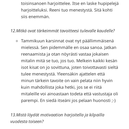
toisinsanoen harjoittelee. Itse en laske hupipelejä
harjoitteluksi. Reeni tuo menestystä. Sitä kohti
siis enemmän.
12.Mitkä ovat tärkeimmät tavoitteesi tulevalle kaudelle?
Tammikuun karsinnat ovat nyt päällimmäisenä
mielessä. Sen pidemmälle en osaa sanoa. Jatkan
reenaamista ja otan nöyrästi vastaa jokaisen
mitalin mitä se tuo, jos tuo. Melkein kaikki kesän
isot kisat on jo sovittuna, joten toivottavasti sieltä
tulee menestystä. Yleensäkin ajattelen että
minun tärkein tavoite on vain pelata niin hyvin
kuin mahdollista joka hetki, jos se ei riitä
mitaleille voi ainoastaan todeta että vastustaja oli
parempi. En siedä itseäni jos pelaan huonosti ;-)
13.Mistä löydät motivaation harjoitella ja kilpailla
vuodesta toiseen?