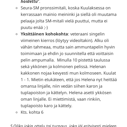
hoidettu
”.
Seura-SM pronssimitali, koska Kuulaksessa on
kerrassaan mainio meininki ja siellä oli muutama
pelaaja jolta SM-mitali vielä puuttui, mutta ei
puutu enää ;-)
Yksittäinen kohokohta
: veteraani singelin
viimeinen kierros (löytyy videoltakin). Alku oli
vähän tahmeaa, mutta sain ammuntapelin hyvin
toimimaan ja ehdin jo suunnitella että voittaisin
pelin ampumalla. Minulla 10 pistettä taulussa
sekä ykkönen ja kolmonen pelissä. Helenan
kakkonen nojaa kevyesti mun kolmoseen. Kuulat
1 - 1. Mietin etukäteen, että jos Helena nyt heittää
omansa linjalle, niin vedän siihen karon ja
tuplapoiston ja kättelyn. Helena asetti ykkösen
oman linjalle. Ei miettimistä, vaan rinkiin,
tuplapoisto karo ja kättely.
Kts. kohta 6
5.Oliko jokin ottelu tai turnaus, joka jäi erityisesti mieleen