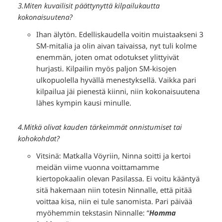
3.Miten kuvailisit päättynyttä kilpailukautta
kokonaisuutena?
Ihan älytön. Edelliskaudella voitin muistaakseni 3
SM-mitalia ja olin aivan taivaissa, nyt tuli kolme
enemmän, joten omat odotukset ylittyivät
hurjasti. Kilpailin myös paljon SM-kisojen
ulkopuolella hyvällä menestyksellä. Vaikka pari
kilpailua jäi pienestä kiinni, niin kokonaisuutena
lähes kympin kausi minulle.
4.Mitkä olivat kauden tärkeimmät onnistumiset tai
kohokohdat?
Vitsinä: Matkalla Vöyriin, Ninna soitti ja kertoi
meidän viime vuonna voittamamme
kiertopokaalin olevan Pasilassa. Ei voitu kääntyä
sitä hakemaan niin totesin Ninnalle, että pitää
voittaa kisa, niin ei tule sanomista. Pari päivää
myöhemmin tekstasin Ninnalle: “
Homma