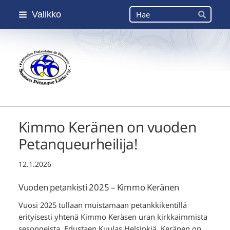
Siirry
Haku
Valikko
sivun
Hae
sisältöön
Suomen Petanque-Liitto
Kimmo Keränen on vuoden
Petanqueurheilija!
12.1.2026
Vuoden petankisti 2025 – Kimmo Keränen
Vuosi 2025 tullaan muistamaan petankkikentillä
erityisesti yhtenä Kimmo Keräsen uran kirkkaimmista
sesongeista. Edustaen Kuulas Helsinkiä, Keränen on