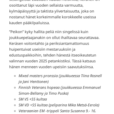
osoittanut läpi vuoden sellaista varmuutta,
kylmäpäisyyttä ja taktista ylivertaisuutta, joka on
nostanut hänet korkeimmalle korokkeelle useissa
kauden pääkilpailuissa.
”Peikon” kyky hallita peliä niin singelissä kuin
joukkuepelaajanakin on ollut ihailtavaa seurattavaa.
Keräsen voitontahto ja periksiantamattomuus
huipentuivat useisiin mestaruuksiin ja
edustuspaikkoihin, tehden hänestä itseoikeutetun
valinnan vuoden 2025 petankistiksi. Tässä katsaus
hänen menneen vuoden upeisiin saavutuksiinsa.
Mixed masters pronssia (joukkueessa Tiina Rosnell
ja Jani Henttonen)
Finnish Veterans hopeaa (joukkueessa Emmanuel
Simon-Bellamy ja Timo Puska)
SM VS +55 kultaa
SM VD +55 kultaa (peliparina Mika Metsä-Eerola)
Veteraanien EM -trippeli Santa Susanna 9.- 16.