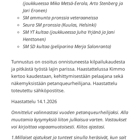
(joukkueessa Mika Metsä-Eerola, Arto Stenberg ja
Jari Eronen)
SM ammunta pronssia veteraaneissa
Seura SM pronssia (Kuulas, Helsinki)
SM YT kultaa (joukkueessa Juha Yrjänä ja Jani
Henttonen)
SM SD kultaa (peliparina Merja Salonranta)
Tunnustus on osoitus onnistuneesta kilpailukaudesta
ja pitkästä työstä lajin parissa. Haastattelussa Kimmo
kertoo kaudestaan, kehittymisestään pelaajana sekä
näkemyksistään petanqueurheilijana. Haastattelu
toteutettu sähköpostitse.
Haastattelu 14.1.2026
Onnittelut valinnastasi vuoden petanqueurheilijaksi. Alla
muutamia kysymyksiä liiton julkaisua varten. Vastaukset
voi kirjoittaa vapaamuotoisesti. Kiitos ajastasi.
1.Millaiset ajatukset ja tunteet sinulla heräsivät, kun sait