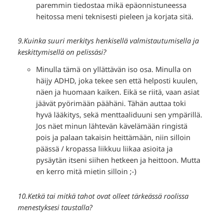
paremmin tiedostaa mikä epäonnistuneessa
heitossa meni teknisesti pieleen ja korjata sitä.
9.Kuinka suuri merkitys henkisellä valmistautumisella ja
keskittymisellä on pelissäsi?
Minulla tämä on yllättävän iso osa. Minulla on
häijy ADHD, joka tekee sen että helposti kuulen,
näen ja huomaan kaiken. Eikä se riitä, vaan asiat
jäävät pyörimään päähäni. Tähän auttaa toki
hyvä lääkitys, sekä menttaaliduuni sen ympärillä.
Jos näet minun lähtevän kävelämään ringistä
pois ja palaan takaisin heittämään, niin silloin
päässä / kropassa liikkuu liikaa asioita ja
pysäytän itseni siihen hetkeen ja heittoon. Mutta
en kerro mitä mietin silloin ;-)
10.Ketkä tai mitkä tahot ovat olleet tärkeässä roolissa
menestyksesi taustalla?