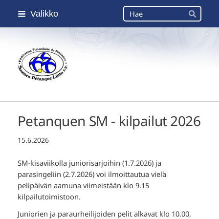
Siirry
Haku
Valikko
sivun
Hae
sisältöön
Suomen Petanque-Liitto
Petanquen SM - kilpailut 2026
15.6.2026
SM-kisaviikolla juniorisarjoihin (1.7.2026) ja
parasingeliin (2.7.2026) voi ilmoittautua vielä
pelipäivän aamuna viimeistään klo 9.15
kilpailutoimistoon.
Juniorien ja paraurheilijoiden pelit alkavat klo 10.00,